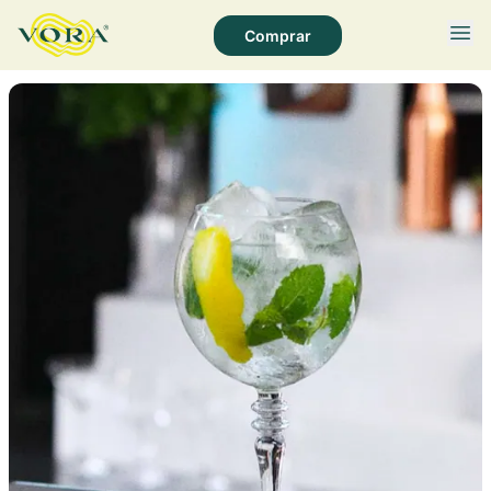
Comprar
Página Inicial
Quem Somos
Socioambiental
Produtos
Receitas
Notícias
Fale Conosco