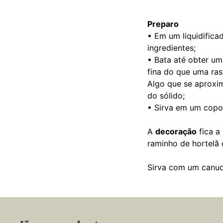
Preparo
• Em um liquidifica
ingredientes;
• Bata até obter u
fina do que uma ra
Algo que se aproxi
do sólido;
• Sirva em um copo
A
decoração
fica a
raminho de hortelã
Sirva com um canud