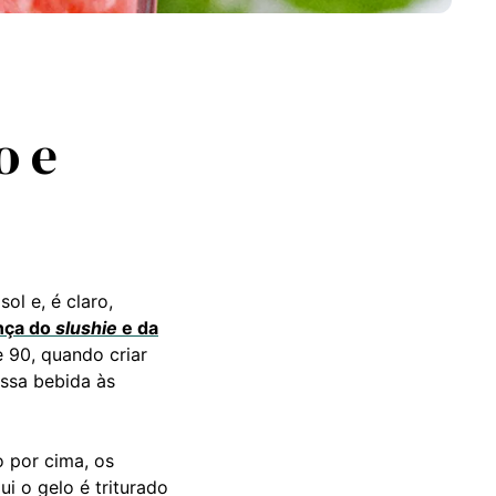
o e
ol e, é claro,
nça do
slushie
e da
 90, quando criar
ssa bebida às
 por cima, os
ui o gelo é triturado