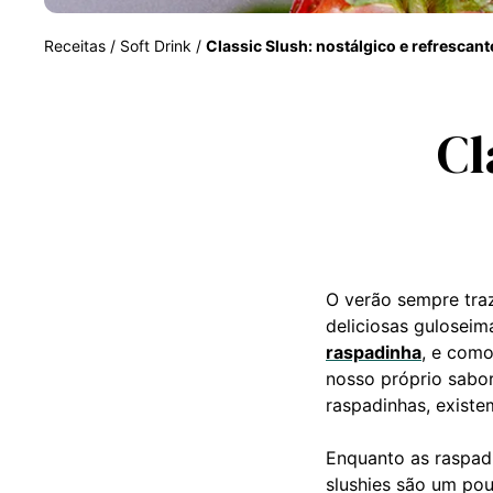
Receitas
/
Soft Drink
/
Classic Slush: nostálgico e refrescant
Cl
O verão sempre traz
deliciosas gulosei
raspadinha
, e como
nosso próprio sabo
raspadinhas, existe
Enquanto as raspadi
slushies são um pouc