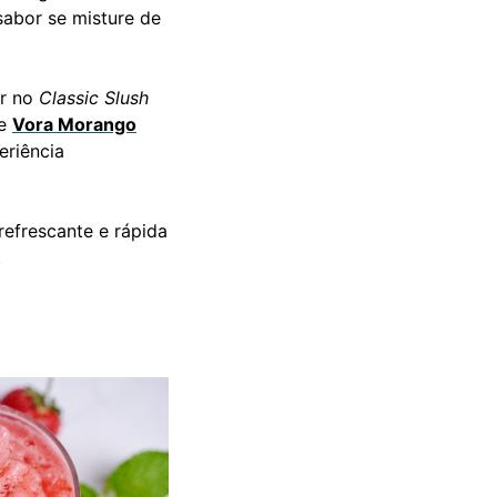
sabor se misture de
ar no
Classic Slush
de
Vora Morango
eriência
refrescante e rápida
.