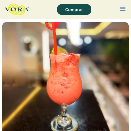
Comprar
Página Inicial
Quem Somos
Socioambiental
Produtos
Receitas
Notícias
Fale Conosco