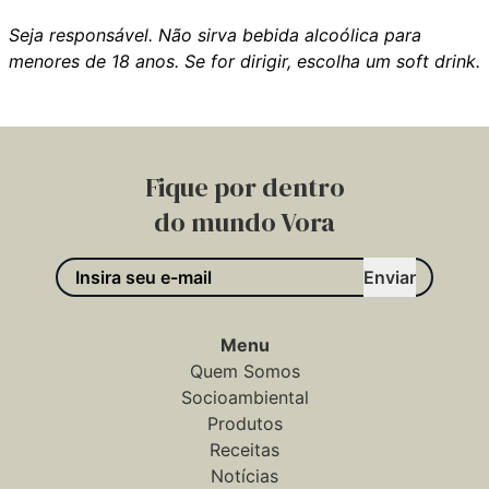
Seja responsável. Não sirva bebida alcoólica para
menores de 18 anos. Se for dirigir, escolha um soft drink.
Fique por dentro
do mundo Vora
Enviar
Menu
Quem Somos
Socioambiental
Produtos
Receitas
Notícias