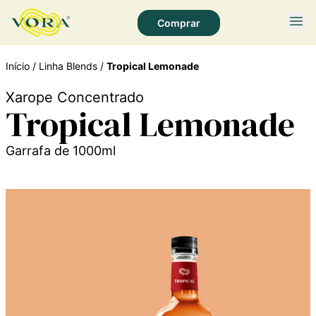
Comprar
Página Inicial
Início
/
Linha Blends
/
Tropical Lemonade
Quem Somos
Xarope Concentrado
Tropical Lemonade
Socioambiental
Produtos
Garrafa de 1000ml
Receitas
Notícias
Fale Conosco